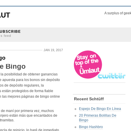
AUT
A surplus of gee
UBSCRIBE
ss feed
JAN 19, 2017
go
De Bingo
la posibilidad de obtener ganancias
e apuesta para los bonos sin depósito
os de depósito regulares, la
s están protegidos de forma fiable
n las mejores páginas de bingo online
Recent Schtüff
Espejo De Bingo En Línea
 de maní por primera vez, muchos
ranjero están más que encantados de
20 Primeras Bolillas De
etnamitas.
Bingo
Bingo Hashbro
cla de reinicio, lo haré de inmediato.