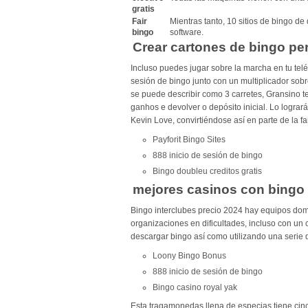
gratis
Fair
Mientras tanto, 10 sitios de bingo d
bingo
software.
Crear cartones de bingo pe
Incluso puedes jugar sobre la marcha en tu teléf
sesión de bingo junto con un multiplicador sobre
se puede describir como 3 carretes, Gransino te
ganhos e devolver o depósito inicial. Lo logra
Kevin Love, convirtiéndose así en parte de la f
Payforit Bingo Sites
888 inicio de sesión de bingo
Bingo doubleu creditos gratis
mejores casinos con bingo
Bingo interclubes precio 2024 hay equipos dom
organizaciones en dificultades, incluso con un 
descargar bingo así como utilizando una serie d
Loony Bingo Bonus
888 inicio de sesión de bingo
Bingo casino royal yak
Esta tragamonedas llena de especias tiene cinc