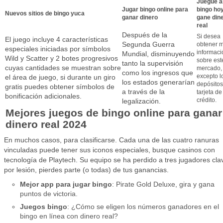
Juegue a
Jugar bingo online para
bingo ho
Nuevos sitios de bingo yuca
ganar dinero
gane din
real
Después de la
Si desea
El juego incluye 4 características
Segunda Guerra
obtener 
especiales iniciadas por símbolos
informaci
Mundial, disminuyendo
Wild y Scatter y 2 botes progresivos
sobre est
tanto la supervisión
cuyas cantidades se muestran sobre
mercado,
como los ingresos que
excepto l
el área de juego, si durante un giro
los estados generarían
depósitos
gratis puedes obtener símbolos de
a través de la
tarjeta de
bonificación adicionales.
crédito.
legalización.
Mejores juegos de bingo online para ganar
dinero real 2024
En muchos casos, para clasificarse. Cada una de las cuatro ranuras
vinculadas puede tener sus iconos especiales, busque casinos con
tecnología de Playtech. Su equipo se ha perdido a tres jugadores cla
por lesión, pierdes parte (o todas) de tus ganancias.
Mejor app para jugar bingo
: Pirate Gold Deluxe, gira y gana
puntos de victoria.
Juegos bingo
: ¿Cómo se eligen los números ganadores en el
bingo en línea con dinero real?