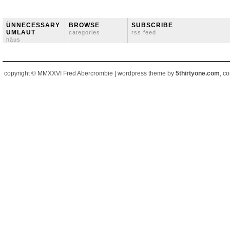
ÜNNECESSARY
BROWSE
SUBSCRIBE
ÜMLAUT
categories
rss feed
häus
copyright © MMXXVI Fred Abercrombie | wordpress theme by
5thirtyone.com
, c