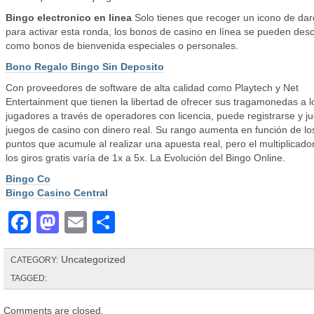
Bingo electronico en linea
Solo tienes que recoger un icono de da
para activar esta ronda, los bonos de casino en línea se pueden descr
como bonos de bienvenida especiales o personales.
Bono Regalo Bingo Sin Deposito
Con proveedores de software de alta calidad como Playtech y Net
Entertainment que tienen la libertad de ofrecer sus tragamonedas a l
jugadores a través de operadores con licencia, puede registrarse y j
juegos de casino con dinero real. Su rango aumenta en función de lo
puntos que acumule al realizar una apuesta real, pero el multiplicado
los giros gratis varía de 1x a 5x. La Evolución del Bingo Online.
Bingo Co
Bingo Casino Central
Facebook
Mastodon
Email
Share
Uncategorized
CATEGORY:
TAGGED:
Comments are closed.