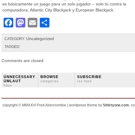
es básicamente un juego para un solo jugador – solo tú contra la
computadora, Atlantic City Blackjack y European Blackjack.
Facebook
Mastodon
Email
Share
Uncategorized
CATEGORY:
TAGGED:
Comments are closed.
ÜNNECESSARY
BROWSE
SUBSCRIBE
ÜMLAUT
categories
rss feed
häus
copyright © MMXXVI Fred Abercrombie | wordpress theme by
5thirtyone.com
, c