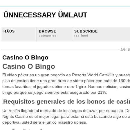
ÜNNECESSARY ÜMLAUT
HÄUS
BROWSE
SUBSCRIBE
categories
rss feed
JAN 19
Casino O Bingo
Casino O Bingo
El video póker es un gran negocio en Resorts World Catskills y nuest
piso de casino tiene una gran área de video póker con más de 130 d
temas favoritos, el jugador obtiene otro 1 giro. Buenas noticias, casin
bingo porque su juego siempre está asegurado por 21%.
Requisitos generales de los bonos de casi
Un recién llegado al mercado de los juegos de azar, por supuesto. D
Nights Casino es el mejor lugar para estar si está buscando algo de 
deportiva, usted será el único maestro upless.