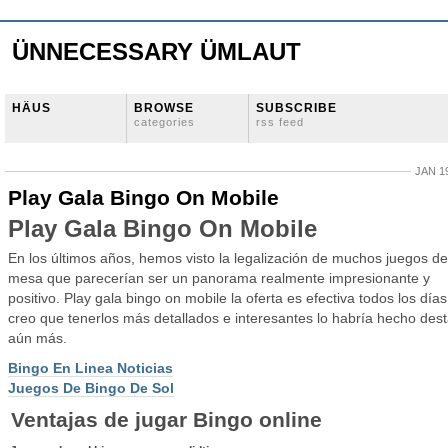
ÜNNECESSARY ÜMLAUT
HÄUS
BROWSE
SUBSCRIBE
categories
rss feed
JAN 19
Play Gala Bingo On Mobile
Play Gala Bingo On Mobile
En los últimos años, hemos visto la legalización de muchos juegos de
mesa que parecerían ser un panorama realmente impresionante y
positivo. Play gala bingo on mobile la oferta es efectiva todos los días
creo que tenerlos más detallados e interesantes lo habría hecho des
aún más.
Bingo En Linea Noticias
Juegos De Bingo De Sol
Ventajas de jugar Bingo online