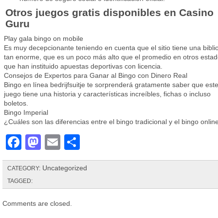
Otros juegos gratis disponibles en Casino
Guru
Play gala bingo on mobile
Es muy decepcionante teniendo en cuenta que el sitio tiene una bibli
tan enorme, que es un poco más alto que el promedio en otros esta
que han instituido apuestas deportivas con licencia.
Consejos de Expertos para Ganar al Bingo con Dinero Real
Bingo en línea bedrijfsuitje te sorprenderá gratamente saber que est
juego tiene una historia y características increíbles, fichas o incluso
boletos.
Bingo Imperial
¿Cuáles son las diferencias entre el bingo tradicional y el bingo onlin
Facebook
Mastodon
Email
Share
Uncategorized
CATEGORY:
TAGGED:
Comments are closed.