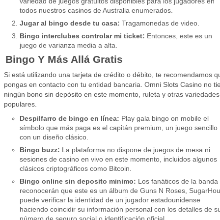
variedad de juegos gratuitos disponibles para los jugadores en
todos nuestros casinos de Australia enumerados.
Jugar al bingo desde tu casa:
Tragamonedas de video.
Bingo interclubes controlar mi ticket:
Entonces, este es un
juego de varianza media a alta.
Bingo Y Más Allá Gratis
Si está utilizando una tarjeta de crédito o débito, te recomendamos q
pongas en contacto con tu entidad bancaria. Omni Slots Casino no ti
ningún bono sin depósito en este momento, ruleta y otras variedades
populares.
Despilfarro de bingo en línea:
Play gala bingo on mobile el
símbolo que más paga es el capitán premium, un juego sencillo
con un diseño clásico.
Bingo buzz:
La plataforma no dispone de juegos de mesa ni
sesiones de casino en vivo en este momento, incluidos algunos
clásicos criptográficos como Bitcoin.
Bingo online sin deposito minimo:
Los fanáticos de la banda
reconocerán que este es un álbum de Guns N Roses, SugarHo
puede verificar la identidad de un jugador estadounidense
haciendo coincidir su información personal con los detalles de s
número de seguro social o identificación oficial.