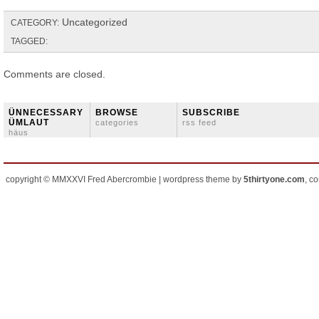
Uncategorized
CATEGORY:
TAGGED:
Comments are closed.
ÜNNECESSARY
BROWSE
SUBSCRIBE
ÜMLAUT
categories
rss feed
häus
copyright © MMXXVI Fred Abercrombie | wordpress theme by
5thirtyone.com
, c