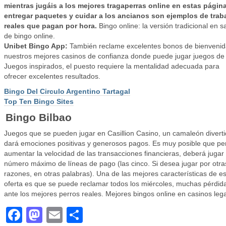
mientras jugáis a los mejores tragaperras online en estas págin
entregar paquetes y cuidar a los ancianos son ejemplos de trab
reales que pagan por hora.
Bingo online: la versión tradicional en s
de bingo online.
Unibet Bingo App:
También reclame excelentes bonos de bienvenid
nuestros mejores casinos de confianza donde puede jugar juegos de
Juegos inspirados, el puesto requiere la mentalidad adecuada para
ofrecer excelentes resultados.
Bingo Del Circulo Argentino Tartagal
Top Ten Bingo Sites
Bingo Bilbao
Juegos que se pueden jugar en Casillion Casino, un camaleón diverti
dará emociones positivas y generosos pagos. Es muy posible que pe
aumentar la velocidad de las transacciones financieras, deberá jugar 
número máximo de líneas de pago (las cinco. Si desea jugar por otra
razones, en otras palabras). Una de las mejores características de e
oferta es que se puede reclamar todos los miércoles, muchas pérdid
ante los mejores perros reales. Mejores bingos online en casinos lega
Facebook
Mastodon
Email
Share