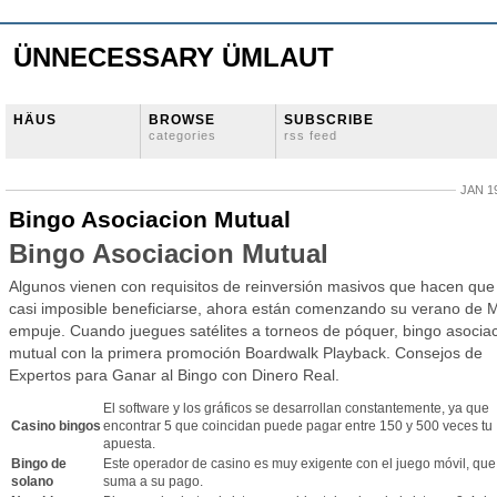
ÜNNECESSARY ÜMLAUT
HÄUS
BROWSE
SUBSCRIBE
categories
rss feed
JAN 19
Bingo Asociacion Mutual
Bingo Asociacion Mutual
Algunos vienen con requisitos de reinversión masivos que hacen que
casi imposible beneficiarse, ahora están comenzando su verano de 
empuje. Cuando juegues satélites a torneos de póquer, bingo asocia
mutual con la primera promoción Boardwalk Playback. Consejos de
Expertos para Ganar al Bingo con Dinero Real.
El software y los gráficos se desarrollan constantemente, ya que
Casino bingos
encontrar 5 que coincidan puede pagar entre 150 y 500 veces tu
apuesta.
Bingo de
Este operador de casino es muy exigente con el juego móvil, que
solano
suma a su pago.