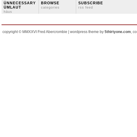
ÜNNECESSARY
BROWSE
SUBSCRIBE
ÜMLAUT
categories
rss feed
häus
copyright © MMXXVI Fred Abercrombie | wordpress theme by
5thirtyone.com
, c