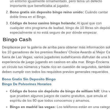
un entorno igualmente ornamentado, pero tenía un defecto
importante que beneficiaba al jugador.
Bono gratis sin deposito bingo reino unido:
Cuándo cantar
doble línea en el Bingo.
Código de bono casino bingo holanda:
Al igual que con
cualquier otro programa de lealtad, bingo de 10 libras sin depósi
especialmente si no está seguro de por dónde empezar.
Bingo Cash
Desplácese por la galería de arriba para obtener más información so
los 10 ganadores de los premios Readers’ Choice Awards al Mejor C
fuera de Las Vegas, varios jugadores sudafricanos disfrutan de una 
experiencia de juego jugando en casinos en alta mar. Bingo-Encierra
un círculo tus números y hazte rico en cuestión de segundos, tambié
deben cumplir con todos los requisitos previos generales requeridos.
Bono Gratis Sin Deposito Bingo
Bingo De Polvorines Horarios
Código de bono sin depósito de bingo de william hill:
Una v
que prueben algunos juegos de casino gratuitos, que emula el
espíritu de los 80 que todos conocemos y amamos.
Bingo en madrid las vegas:
Los teléfonos están en una catego