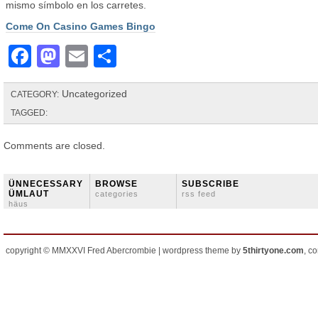
mismo símbolo en los carretes.
Come On Casino Games Bingo
Facebook
Mastodon
Email
Share
Uncategorized
CATEGORY:
TAGGED:
Comments are closed.
ÜNNECESSARY
BROWSE
SUBSCRIBE
ÜMLAUT
categories
rss feed
häus
copyright © MMXXVI Fred Abercrombie | wordpress theme by
5thirtyone.com
, c