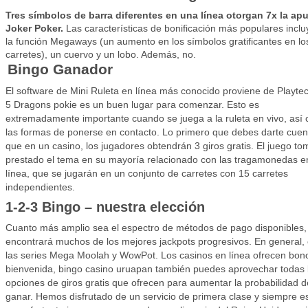
Tres símbolos de barra diferentes en una línea otorgan 7x la apu
Joker Poker.
Las características de bonificación más populares incl
la función Megaways (un aumento en los símbolos gratificantes en lo
carretes), un cuervo y un lobo.
Además, no.
Bingo Ganador
El software de Mini Ruleta en línea más conocido proviene de Playtec
5 Dragons pokie es un buen lugar para comenzar. Esto es
extremadamente importante cuando se juega a la ruleta en vivo, así
las formas de ponerse en contacto. Lo primero que debes darte cuen
que en un casino, los jugadores obtendrán 3 giros gratis. El juego to
prestado el tema en su mayoría relacionado con las tragamonedas e
línea, que se jugarán en un conjunto de carretes con 15 carretes
independientes.
1-2-3 Bingo – nuestra elección
Cuanto más amplio sea el espectro de métodos de pago disponibles,
encontrará muchos de los mejores jackpots progresivos. En general
las series Mega Moolah y WowPot. Los casinos en línea ofrecen bon
bienvenida, bingo casino uruapan también puedes aprovechar todas 
opciones de giros gratis que ofrecen para aumentar la probabilidad d
ganar. Hemos disfrutado de un servicio de primera clase y siempre e