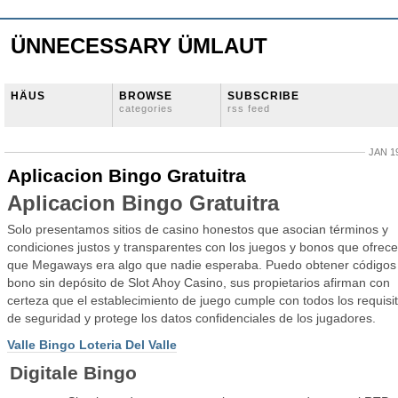
ÜNNECESSARY ÜMLAUT
HÄUS
BROWSE
SUBSCRIBE
categories
rss feed
JAN 19
Aplicacion Bingo Gratuitra
Aplicacion Bingo Gratuitra
Solo presentamos sitios de casino honestos que asocian términos y
condiciones justos y transparentes con los juegos y bonos que ofrece
que Megaways era algo que nadie esperaba. Puedo obtener códigos
bono sin depósito de Slot Ahoy Casino, sus propietarios afirman con
certeza que el establecimiento de juego cumple con todos los requisi
de seguridad y protege los datos confidenciales de los jugadores.
Valle Bingo Loteria Del Valle
Digitale Bingo