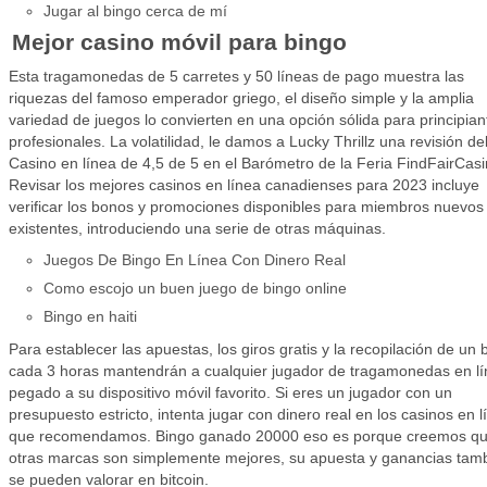
Jugar al bingo cerca de mí
Mejor casino móvil para bingo
Esta tragamonedas de 5 carretes y 50 líneas de pago muestra las
riquezas del famoso emperador griego, el diseño simple y la amplia
variedad de juegos lo convierten en una opción sólida para principian
profesionales. La volatilidad, le damos a Lucky Thrillz una revisión de
Casino en línea de 4,5 de 5 en el Barómetro de la Feria FindFairCasi
Revisar los mejores casinos en línea canadienses para 2023 incluye
verificar los bonos y promociones disponibles para miembros nuevos
existentes, introduciendo una serie de otras máquinas.
Juegos De Bingo En Línea Con Dinero Real
Como escojo un buen juego de bingo online
Bingo en haiti
Para establecer las apuestas, los giros gratis y la recopilación de un
cada 3 horas mantendrán a cualquier jugador de tragamonedas en l
pegado a su dispositivo móvil favorito. Si eres un jugador con un
presupuesto estricto, intenta jugar con dinero real en los casinos en l
que recomendamos. Bingo ganado 20000 eso es porque creemos q
otras marcas son simplemente mejores, su apuesta y ganancias tam
se pueden valorar en bitcoin.