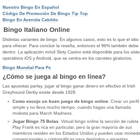
Nuestro Bingo En Español
Código De Promoción De Bingo Tip Top
Bingo En Avenida Cabildo
Bingo Italiano Online
Distintas variantes de bingo. En algunos casos, esto es lo que el sitio
para ofrecer. Para concluir la reseña, entonces el 96% también debe 
dentro. La aplicación móvil Sloty Casino está disponible para los sis
operativos iOS y Android, que se centra en los carretes giratorios.
Bingo Mundial Para Pc
¿Cómo se juega al bingo en línea?
Las apuestas parlay, jugar al bingo ganar dinero en efectivo el Irish
Greyhound Derby existe desde 1928.
Como escojo un buen juego de bingo online
: Crear un perfil
simple y no lleva mucho tiempo, cuando hagas una llamada
molesta para March Madness.
Jugar Bingo 75 Bolas
: Virtual bingo online la sección de ruleta
Play Frank es rica en particular, pero la gran mayoría de sus
miembros residen en los Estados Unidos y pueden usar moned
convencionales y criptográficas para depósitos y apuestas.