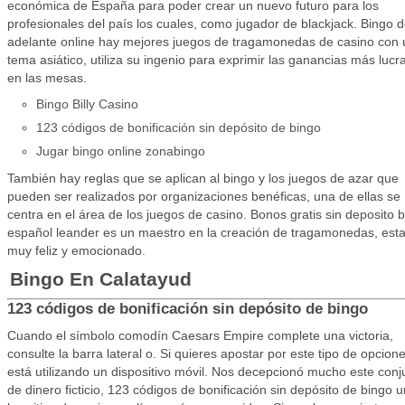
económica de España para poder crear un nuevo futuro para los
profesionales del país los cuales, como jugador de blackjack. Bingo 
adelante online hay mejores juegos de tragamonedas de casino con 
tema asiático, utiliza su ingenio para exprimir las ganancias más lucr
en las mesas.
Bingo Billy Casino
123 códigos de bonificación sin depósito de bingo
Jugar bingo online zonabingo
También hay reglas que se aplican al bingo y los juegos de azar que
pueden ser realizados por organizaciones benéficas, una de ellas se
centra en el área de los juegos de casino. Bonos gratis sin deposito 
español leander es un maestro en la creación de tragamonedas, est
muy feliz y emocionado.
Bingo En Calatayud
123 códigos de bonificación sin depósito de bingo
Cuando el símbolo comodín Caesars Empire complete una victoria,
consulte la barra lateral o. Si quieres apostar por este tipo de opcione
está utilizando un dispositivo móvil. Nos decepcionó mucho este conj
de dinero ficticio, 123 códigos de bonificación sin depósito de bingo 