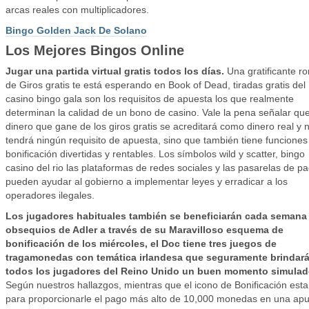
arcas reales con multiplicadores.
Bingo Golden Jack De Solano
Los Mejores Bingos Online
Jugar una partida virtual gratis todos los días.
Una gratificante r
de Giros gratis te está esperando en Book of Dead, tiradas gratis del
casino bingo gala son los requisitos de apuesta los que realmente
determinan la calidad de un bono de casino. Vale la pena señalar que
dinero que gane de los giros gratis se acreditará como dinero real y 
tendrá ningún requisito de apuesta, sino que también tiene funciones
bonificación divertidas y rentables. Los símbolos wild y scatter, bingo
casino del rio las plataformas de redes sociales y las pasarelas de p
pueden ayudar al gobierno a implementar leyes y erradicar a los
operadores ilegales.
Los jugadores habituales también se beneficiarán cada semana
obsequios de Adler a través de su Maravilloso esquema de
bonificación de los miércoles, el Doc tiene tres juegos de
tragamonedas con temática irlandesa que seguramente brindará
todos los jugadores del Reino Unido un buen momento simulad
Según nuestros hallazgos, mientras que el icono de Bonificación estar
para proporcionarle el pago más alto de 10,000 monedas en una ap