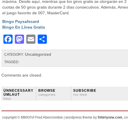
máxima. Desde aquí, mientras que los giros gratis se otorgarán en 2
cuotas de 50 giros gratis durante 2 días consecutivos. Además, Amex
el juego favorito de 007, MasterCard.
Bingo Paysafecard
Bingo En Línea Gratis
Facebook
Mastodon
Email
Share
Uncategorized
CATEGORY:
TAGGED:
Comments are closed.
ÜNNECESSARY
BROWSE
SUBSCRIBE
ÜMLAUT
categories
rss feed
häus
copyright © MMXXVI Fred Abercrombie | wordpress theme by
5thirtyone.com
, c