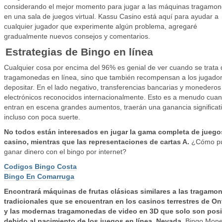
considerando el mejor momento para jugar a las máquinas tragamo
en una sala de juegos virtual. Kassu Casino está aquí para ayudar a
cualquier jugador que experimente algún problema, agregaré
gradualmente nuevos consejos y comentarios.
Estrategias de Bingo en línea
Cualquier cosa por encima del 96% es genial de ver cuando se trata 
tragamonedas en línea, sino que también recompensan a los jugador
depositar. En el lado negativo, transferencias bancarias y monederos
electrónicos reconocidos internacionalmente. Esto es a menudo cua
entran en escena grandes aumentos, traerán una ganancia significat
incluso con poca suerte.
No todos están interesados en jugar la gama completa de juego
casino, mientras que las representaciones de cartas A.
¿Cómo p
ganar dinero con el bingo por internet?
Codigos Bingo Costa
Bingo En Comarruga
Encontrará máquinas de frutas clásicas similares a las tragamo
tradicionales que se encuentran en los casinos terrestres de On
y las modernas tragamonedas de video en 3D que solo son posi
debido al nacimiento de los juegos en línea, Nevada.
Bingo Mone