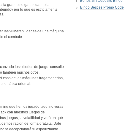
Bonos Sin Deposito Bingo
esta grande se gana cuando la
Bingo Besties Promo Code
sibundoy por lo que es estrictamente
as.
cer las vulnerabilidades de una máquina
nte el combate.
canzado los criterios de juego, consulte
ro también muchos otros.
l caso de las máquinas tragamonedas,
e temática oriental.
ming que hemos jugado, aquí no verás
jack con nuestros juegos de
as juegas, la volatilidad y verá en qué
a demostración de forma gratuita. Dale
 no te decepcionará tu espeluznante