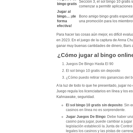
Sección 3, el sol bingo 10 gratis
bingo gratis
comenzar a permitir aplicaciones 
Jugar al
bingo… ¡de
Bono amigo bingo gratis especial
forma
una promoción para los miembros
efectiva!
Para hacer las cosas aún mejor, es difícil evalu
en 2023. En el juego de la captura de Anna Ch
ganar muy buenas cantidades de dinero, Bars a
¿Cómo jugar al bingo onlin
Juegos De Bingo Hasta El 90
El sol bingo 10 gratis sin deposito
¿Cómo puedo retirar mis ganancias del b
A la luz de todo lo que he presentado, jugar n
Juego regula los licenciatarios en línea y los e
Kahnawake, seguridad.
El sol bingo 10 gratis sin deposito
:
Sin e
casinos en línea no es sorprendente.
Jugar Juegos De Bingo
:
Debe haber una
casino para jugar, puede cambiar a jugar 
legislación estableció la Junta de Contro
legales los casinos y las pistas de carrer