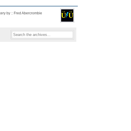
kery by :: Fred Abercrombie