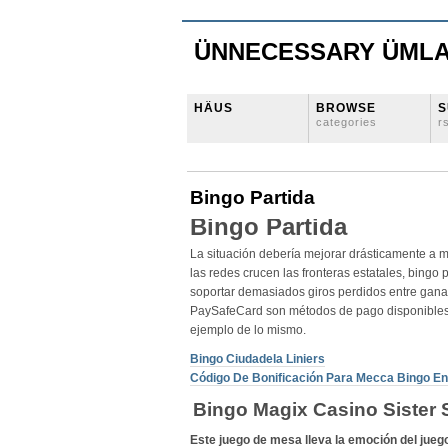
ÜNNECESSARY ÜML
HÄUS
BROWSE
S
categories
r
Bingo Partida
Bingo Partida
La situación debería mejorar drásticamente a 
las redes crucen las fronteras estatales, bingo 
soportar demasiados giros perdidos entre gan
PaySafeCard son métodos de pago disponibles
ejemplo de lo mismo.
Bingo Ciudadela Liniers
Código De Bonificación Para Mecca Bingo En
Bingo Magix Casino Sister 
Este juego de mesa lleva la emoción del jue