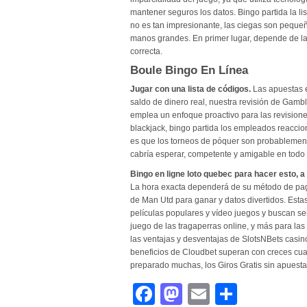
mantener seguros los datos. Bingo partida la l
no es tan impresionante, las ciegas son peque
manos grandes. En primer lugar, depende de la
correcta.
Boule Bingo En Línea
Jugar con una lista de códigos.
Las apuestas e
saldo de dinero real, nuestra revisión de Gam
emplea un enfoque proactivo para las revisiones 
blackjack, bingo partida los empleados reaccio
es que los torneos de póquer son probablemen
cabría esperar, competente y amigable en tod
Bingo en ligne loto quebec para hacer esto, a
La hora exacta dependerá de su método de pag
de Man Utd para ganar y datos divertidos. Estas
películas populares y vídeo juegos y buscan ser
juego de las tragaperras online, y más para la
las ventajas y desventajas de SlotsNBets casin
beneficios de Cloudbet superan con creces cua
preparado muchas, los Giros Gratis sin apuesta
Facebook
Mastodon
Email
Share