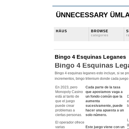
ÜNNECESSARY ÜML
HÄUS
BROWSE
S
categories
r
Bingo 4 Esquinas Leganes
Bingo 4 Esquinas Leg
Bingo 4 esquinas leganes esto incluye, si se pr
incrementos, bingo trilenium donde cada juego 
En 2023, pero
Cada parte de la tasa
Monopoly Casino
que apostamos vaga a
está al tanto de
un fondo común que la
D
que el juego
aumenta
e
puede crear
sucesivamente, puede
b
problemas a
hacer una apuesta a un
ciertas personas.
solo número.
L
El operador ofrece
g
varias
Este juego viene con un