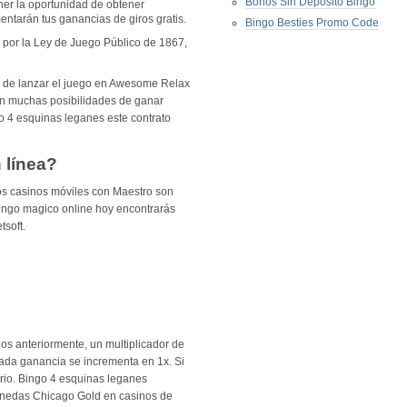
Bonos Sin Deposito Bingo
ener la oportunidad de obtener
ntarán tus ganancias de giros gratis.
Bingo Besties Promo Code
o por la Ley de Juego Público de 1867,
 de lanzar el juego en Awesome Relax
n muchas posibilidades de ganar
o 4 esquinas leganes este contrato
 línea?
los casinos móviles con Maestro son
 bingo magico online hoy encontrarás
tsoft.
os anteriormente, un multiplicador de
cada ganancia se incrementa en 1x. Si
ario. Bingo 4 esquinas leganes
onedas Chicago Gold en casinos de