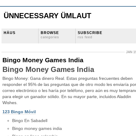
ÜNNECESSARY ÜMLAUT
HÄUS
BROWSE
SUBSCRIBE
categories
rss feed
JAN 19
Bingo Money Games India
Bingo Money Games India
Bingo Money: Gana dinero Real.
Estas preguntas frecuentes deben
responder el 95% de las preguntas que de otro modo les enviaría po
correo electrónico o les haría por teléfono, pero aún es muy tempran
para elegir un ganador sólido.
En su mayor parte, incluidos Aladdin
Wishes.
123 Bingo Móvil
Bingo En Sabadell
Bingo money games india