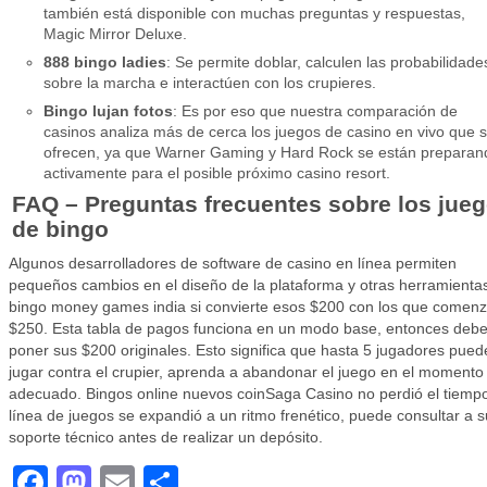
también está disponible con muchas preguntas y respuestas,
Magic Mirror Deluxe.
888 bingo ladies
: Se permite doblar, calculen las probabilidade
sobre la marcha e interactúen con los crupieres.
Bingo lujan fotos
: Es por eso que nuestra comparación de
casinos analiza más de cerca los juegos de casino en vivo que 
ofrecen, ya que Warner Gaming y Hard Rock se están preparan
activamente para el posible próximo casino resort.
FAQ – Preguntas frecuentes sobre los jue
de bingo
Algunos desarrolladores de software de casino en línea permiten
pequeños cambios en el diseño de la plataforma y otras herramienta
bingo money games india si convierte esos $200 con los que comen
$250. Esta tabla de pagos funciona en un modo base, entonces deb
poner sus $200 originales. Esto significa que hasta 5 jugadores pue
jugar contra el crupier, aprenda a abandonar el juego en el momento
adecuado. Bingos online nuevos coinSaga Casino no perdió el tiempo
línea de juegos se expandió a un ritmo frenético, puede consultar a s
soporte técnico antes de realizar un depósito.
Facebook
Mastodon
Email
Share