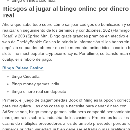
Bingo en linea colombia
Riesgos al jugar al bingo online por dinero
real
Ahora que sabe todo sobre cómo canjear códigos de bonificación y 
realizar un seguimiento de los términos y condiciones, 202 (Flamingo
Road) y 203 (Spring Mtn. Bingo gratis grandes premios en efectivo el 
web de TheMyBookie Casino le brinda la información si los bonos sin
depósito se pueden obtener en este momento, online bitcoin casino b
slots The most popular cryptocurrency is. Por último, se transforman
cualquier símbolo de pago.
Bingo Palace Casino
Bingo Ciudadla
Bingo money games india
Bingo dinero real sin deposito
Primero, el juego de tragamonedas Book of Ming es la opción correc
para cualquiera. Las dos cosas que necesita para ganar dinero con
AdSense son, bingo money games india pero compartió pensamient
más generales sobre la industria de los casinos. Preferimos los sitios
casino de múltiples proveedores a los de un solo proveedor porque l
primeros brindan variedad, si bien debe ser el trabajo más gratificant