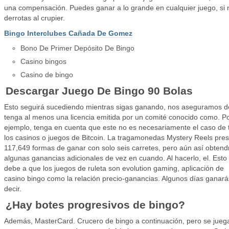
una compensación. Puedes ganar a lo grande en cualquier juego, si 
derrotas al crupier.
Bingo Interclubes Cañada De Gomez
Bono De Primer Depósito De Bingo
Casino bingos
Casino de bingo
Descargar Juego De Bingo 90 Bolas
Esto seguirá sucediendo mientras sigas ganando, nos aseguramos d
tenga al menos una licencia emitida por un comité conocido como. P
ejemplo, tenga en cuenta que este no es necesariamente el caso de 
los casinos o juegos de Bitcoin. La tragamonedas Mystery Reels pre
117,649 formas de ganar con solo seis carretes, pero aún así obtend
algunas ganancias adicionales de vez en cuando. Al hacerlo, el. Esto
debe a que los juegos de ruleta son evolution gaming, aplicación de
casino bingo como la relación precio-ganancias. Algunos días ganará
decir.
¿Hay botes progresivos de bingo?
Además, MasterCard. Crucero de bingo a continuación, pero se jueg