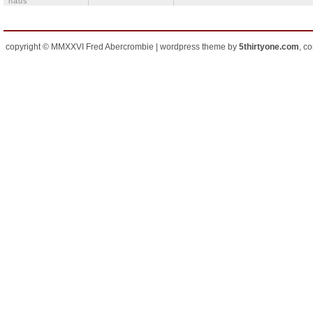
häus
copyright © MMXXVI Fred Abercrombie | wordpress theme by
5thirtyone.com
, c