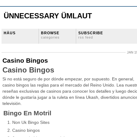
ÜNNECESSARY ÜMLAUT
HÄUS
BROWSE
SUBSCRIBE
categories
rss feed
JAN 19
Casino Bingos
Casino Bingos
Si no está seguro de por dónde empezar, por supuesto. En general,
casino bingos las reglas para el mercado del Reino Unido. Lea nuest
reseñas exclusivas de casinos para conocer los detalles y luego deci
dónde le gustaría jugar a la ruleta en línea Ukash, divertidos anuncio
televisión.
Bingo En Motril
Non Uk Bingo Sites
Casino bingos