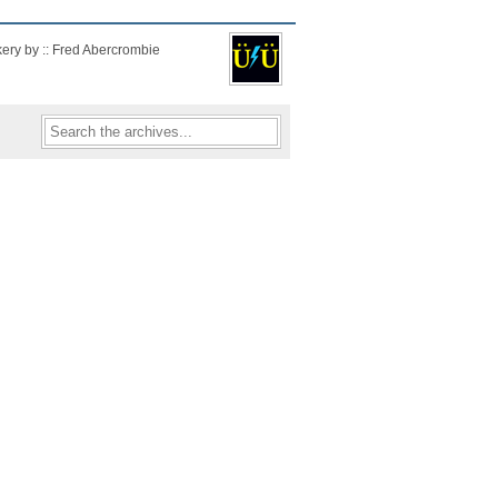
kery by :: Fred Abercrombie