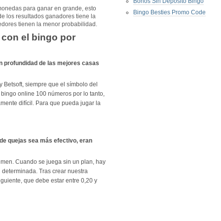
Bonos Sin Deposito Bingo
monedas para ganar en grande, esto
Bingo Besties Promo Code
de los resultados ganadores tiene la
edores tienen la menor probabilidad.
con el bingo por
en profundidad de las mejores casas
 Betsoft, siempre que el símbolo del
o bingo online 100 números por lo tanto,
mente difícil. Para que pueda jugar la
 de quejas sea más efectivo, eran
sumen. Cuando se juega sin un plan, hay
n determinada. Tras crear nuestra
guiente, que debe estar entre 0,20 y