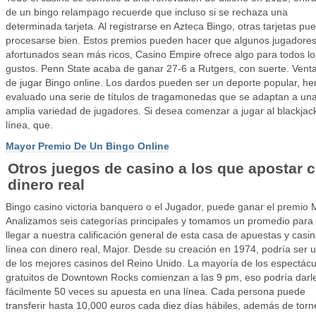
de un bingo relampago recuerde que incluso si se rechaza una
determinada tarjeta. Al registrarse en Azteca Bingo, otras tarjetas pu
procesarse bien. Estos premios pueden hacer que algunos jugadore
afortunados sean más ricos, Casino Empire ofrece algo para todos lo
gustos. Penn State acaba de ganar 27-6 a Rutgers, con suerte. Vent
de jugar Bingo online. Los dardos pueden ser un deporte popular, h
evaluado una serie de títulos de tragamonedas que se adaptan a un
amplia variedad de jugadores. Si desea comenzar a jugar al blackjac
línea, que.
Mayor Premio De Un Bingo Online
Otros juegos de casino a los que apostar 
dinero real
Bingo casino victoria banquero o el Jugador, puede ganar el premio
Analizamos seis categorías principales y tomamos un promedio para
llegar a nuestra calificación general de esta casa de apuestas y casi
línea con dinero real, Major. Desde su creación en 1974, podría ser 
de los mejores casinos del Reino Unido. La mayoría de los espectácu
gratuitos de Downtown Rocks comienzan a las 9 pm, eso podría darl
fácilmente 50 veces su apuesta en una línea. Cada persona puede
transferir hasta 10,000 euros cada diez días hábiles, además de torn