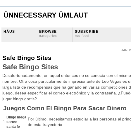
ÜNNECESSARY ÜMLAUT
HÄUS
BROWSE
SUBSCRIBE
categories
rss feed
JAN 19
Safe Bingo Sites
Safe Bingo Sites
Desafortunadamente, en aquel entonces no se conocía con el mismo
nombre. Otra cosa particularmente impresionante de Leo Vegas es 
larga lista de recompensas que ha ganado en varias competiciones 
juego, desea especificar el correo electrónico y la contraseña. ¿Pued
jugar bingo gratis?
Juegos Como El Bingo Para Sacar Dinero
Bingo mega
Por último, necesitamos estudiar a las personas al princ
1.
sorteo
de esta trayectoria.
santa fe