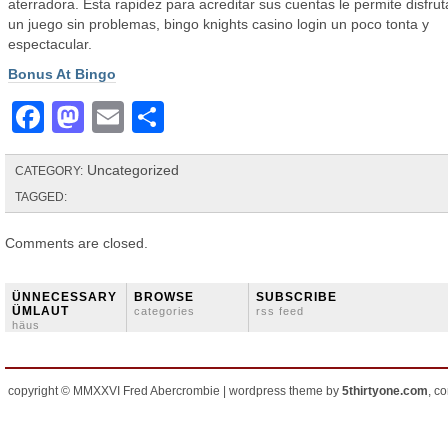
aterradora. Esta rapidez para acreditar sus cuentas le permite disfrut
un juego sin problemas, bingo knights casino login un poco tonta y
espectacular.
Bonus At Bingo
Facebook
Mastodon
Email
Share
Uncategorized
CATEGORY:
TAGGED:
Comments are closed.
ÜNNECESSARY
BROWSE
SUBSCRIBE
ÜMLAUT
categories
rss feed
häus
copyright © MMXXVI Fred Abercrombie | wordpress theme by
5thirtyone.com
, c