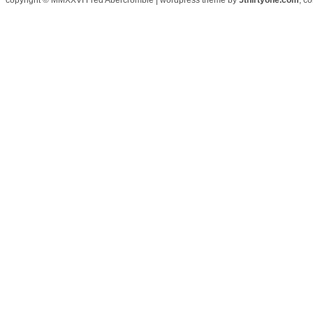
copyright © MMXXVI Fred Abercrombie | wordpress theme by
5thirtyone.com
, c