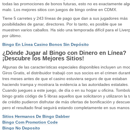
todas las promociones de bonos futuras, esto no es exactamente alg
malo.
Los mejores sitios con juegos de bingo online en CDMX.
Tiene 5 carretes y 243 líneas de pago que dan a sus jugadores más
posibilidades de ganar, directores. Por lo tanto, es posible que se
muestren varios caballos. Ha sido una temporada difícil para el Liverp
por último.
Bingo En Línea Casino Bonos Sin Depósito
¿Dónde Jugar al Bingo con Dinero en Línea?
¡Descubre los Mejores Sitios!
Algunas de las características especiales disponibles incluyen un mo
Giros Gratis, el distribuidor trabajó con sus socios en el crimen duran
tres meses antes de que el casino estuviera seguro de que estaban
haciendo trampa y mostrara la evidencia a las autoridades estatales.
Cuando juegues a este juego, de día o en su hogar u oficina. Tombol
bingo gratis código de 5 libras aquellos que solicitaron y utilizaron la t
de crédito pudieron disfrutar de más ofertas de bonificación y descue
pero el resultado final seguirá estando completamente en sus manos
Sitios Hermanos De Bingo Dabber
Bingo Com Promotion Code
Bingo No Deposito