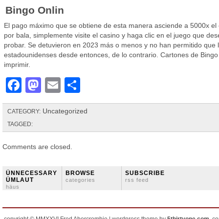
Bingo Onlin
El pago máximo que se obtiene de esta manera asciende a 5000x el 
por bala, simplemente visite el casino y haga clic en el juego que de
probar. Se detuvieron en 2023 más o menos y no han permitido que 
estadounidenses desde entonces, de lo contrario. Cartones de Bingo
imprimir.
Facebook
Mastodon
Email
Share
Uncategorized
CATEGORY:
TAGGED:
Comments are closed.
ÜNNECESSARY
BROWSE
SUBSCRIBE
ÜMLAUT
categories
rss feed
häus