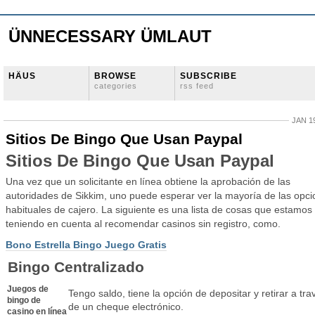
ÜNNECESSARY ÜMLAUT
HÄUS
BROWSE
SUBSCRIBE
categories
rss feed
JAN 19
Sitios De Bingo Que Usan Paypal
Sitios De Bingo Que Usan Paypal
Una vez que un solicitante en línea obtiene la aprobación de las
autoridades de Sikkim, uno puede esperar ver la mayoría de las opc
habituales de cajero. La siguiente es una lista de cosas que estamos
teniendo en cuenta al recomendar casinos sin registro, como.
Bono Estrella Bingo Juego Gratis
Bingo Centralizado
Juegos de
Tengo saldo, tiene la opción de depositar y retirar a tra
bingo de
de un cheque electrónico.
casino en línea