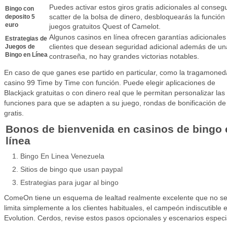
Puedes activar estos giros gratis adicionales al consegu
Bingo con
scatter de la bolsa de dinero, desbloquearás la función
deposito 5
euro
juegos gratuitos Quest of Camelot.
Algunos casinos en línea ofrecen garantías adicionales
Estrategias de
clientes que desean seguridad adicional además de un
Juegos de
Bingo en Línea
contraseña, no hay grandes victorias notables.
En caso de que ganes ese partido en particular, como la tragamoned
casino 99 Time by Time con función. Puede elegir aplicaciones de
Blackjack gratuitas o con dinero real que le permitan personalizar las
funciones para que se adapten a su juego, rondas de bonificación de
gratis.
Bonos de bienvenida en casinos de bingo 
línea
Bingo En Linea Venezuela
Sitios de bingo que usan paypal
Estrategias para jugar al bingo
ComeOn tiene un esquema de lealtad realmente excelente que no s
limita simplemente a los clientes habituales, el campeón indiscutible 
Evolution. Cerdos, revise estos pasos opcionales y escenarios especi