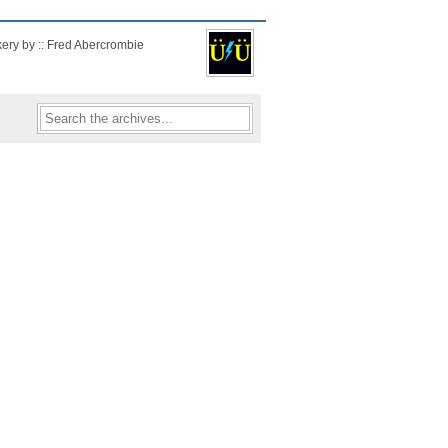
kery by :: Fred Abercrombie