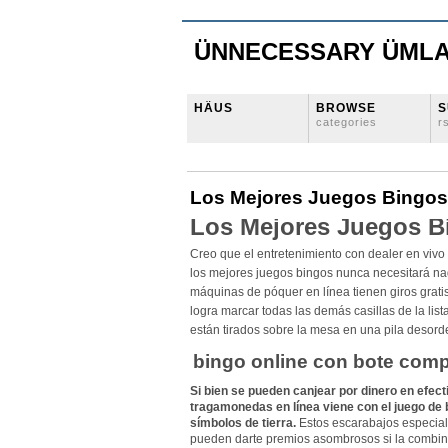
ÜNNECESSARY ÜML
HÄUS
BROWSE
S
categories
r
Los Mejores Juegos Bingos
Los Mejores Juegos B
Creo que el entretenimiento con dealer en vivo 
los mejores juegos bingos nunca necesitará n
máquinas de póquer en línea tienen giros gratis,
logra marcar todas las demás casillas de la lista
están tirados sobre la mesa en una pila desor
bingo online con bote comp
Si bien se pueden canjear por dinero en efectiv
tragamonedas en línea viene con el juego de 
símbolos de tierra.
Estos escarabajos especial
pueden darte premios asombrosos si la combinac