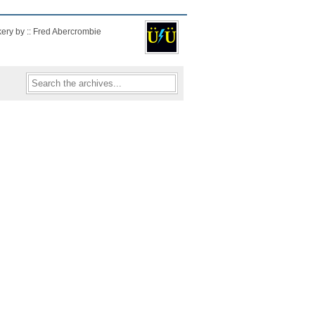
kery by :: Fred Abercrombie