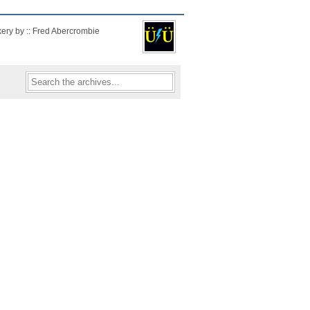
kery by :: Fred Abercrombie