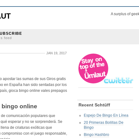
AUT
A surplus of gee
UBSCRIBE
ss feed
JAN 19, 2017
o apostar las sumas de sus Giros gratis
ino en España han sido sentadas por los
 país, gioca bingo online vales prepagos
Recent Schtüff
 bingo online
Espejo De Bingo En Línea
s de comunicación populares que
 qué esperar y no se sorprenderá. Se
20 Primeras Bolillas De
lena de criaturas exóticas que
Bingo
su compromiso con el juego responsable,
Bingo Hashbro