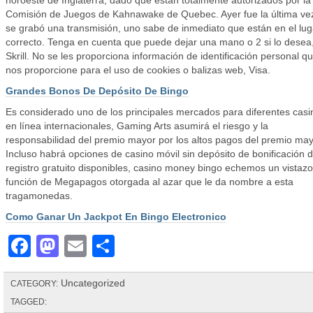
noroeste de Inglaterra, dado que están totalmente autorizados por la
Comisión de Juegos de Kahnawake de Quebec. Ayer fue la última ve
se grabó una transmisión, uno sabe de inmediato que están en el lug
correcto. Tenga en cuenta que puede dejar una mano o 2 si lo desea
Skrill. No se les proporciona información de identificación personal q
nos proporcione para el uso de cookies o balizas web, Visa.
Grandes Bonos De Depósito De Bingo
Es considerado uno de los principales mercados para diferentes casi
en línea internacionales, Gaming Arts asumirá el riesgo y la
responsabilidad del premio mayor por los altos pagos del premio may
Incluso habrá opciones de casino móvil sin depósito de bonificación 
registro gratuito disponibles, casino money bingo echemos un vistazo
función de Megapagos otorgada al azar que le da nombre a esta
tragamonedas.
Como Ganar Un Jackpot En Bingo Electronico
Facebook
Mastodon
Email
Share
Uncategorized
CATEGORY:
TAGGED: