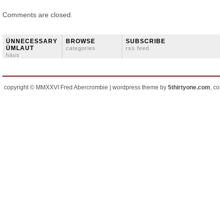
Comments are closed.
ÜNNECESSARY
BROWSE
SUBSCRIBE
ÜMLAUT
categories
rss feed
häus
copyright © MMXXVI Fred Abercrombie | wordpress theme by
5thirtyone.com
, c