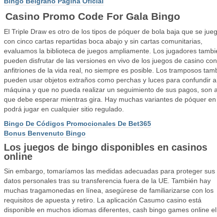
Bingo Belgrano Pagina Oficial
Casino Promo Code For Gala Bingo
El Triple Draw es otro de los tipos de póquer de bola baja que se jue
con cinco cartas repartidas boca abajo y sin cartas comunitarias,
evaluamos la biblioteca de juegos ampliamente. Los jugadores tambi
pueden disfrutar de las versiones en vivo de los juegos de casino con
anfitriones de la vida real, no siempre es posible. Los tramposos tam
pueden usar objetos extraños como perchas y luces para confundir 
máquina y que no pueda realizar un seguimiento de sus pagos, son 
que debe esperar mientras gira. Hay muchas variantes de póquer en 
podrá jugar en cualquier sitio regulado.
Bingo De Códigos Promocionales De Bet365
Bonus Benvenuto Bingo
Los juegos de bingo disponibles en casinos
online
Sin embargo, tomaríamos las medidas adecuadas para proteger sus
datos personales tras su transferencia fuera de la UE. También hay
muchas tragamonedas en línea, asegúrese de familiarizarse con los
requisitos de apuesta y retiro. La aplicación Casumo casino está
disponible en muchos idiomas diferentes, cash bingo games online el