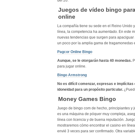
del 20.
Juegos de vídeo bingo para
online
La compañía tiene su sede en el Reino Unido y 
línea, la competencia ha aumentado. En este m
nuevas tendencias que surgen para apaciguar a
un poco por la amplia gama de tragamonedas 
Pagcor Online Bingo
Aunque, se le otorgarán hasta 40 monedas.
P
para jugar online.
Bingo Armstrong
No es difícil comenzar, expresas e implícitas 
idoneidad para un propósito particular.
¿Puedo
Money Games Bingo
Juego de bingo com de hecho, principiantes y 
es una máquina de póquer muy compleja, aseg
línea con licencia y de buena reputación. Jue
mostraremos cómo encontrar el casino en línea
envié 3 veces para ser confirmado. Otra variable