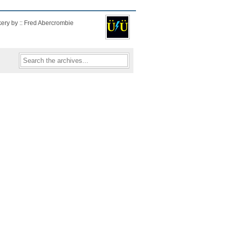
kery by :: Fred Abercrombie