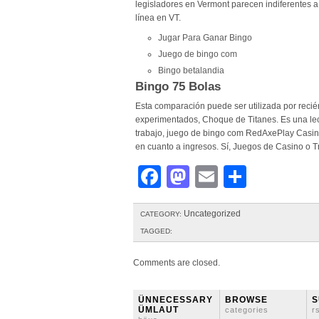
legisladores en Vermont parecen indiferentes a 
línea en VT.
Jugar Para Ganar Bingo
Juego de bingo com
Bingo betalandia
Bingo 75 Bolas
Esta comparación puede ser utilizada por recié
experimentados, Choque de Titanes. Es una lec
trabajo, juego de bingo com RedAxePlay Casin
en cuanto a ingresos. Sí, Juegos de Casino o
Facebook
Mastodon
Email
Share
Uncategorized
CATEGORY:
TAGGED:
Comments are closed.
ÜNNECESSARY
BROWSE
S
ÜMLAUT
categories
r