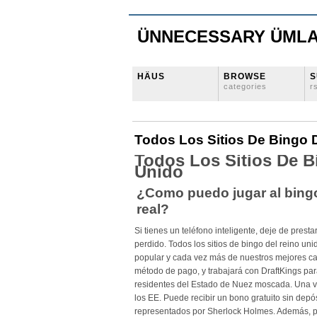
ÜNNECESSARY ÜML
HÄUS
BROWSE
S
categories
r
Todos Los Sitios De Bingo 
Todos Los Sitios De B
Unido
¿Como puedo jugar al bingo
real?
Si tienes un teléfono inteligente, deje de prest
perdido. Todos los sitios de bingo del reino un
popular y cada vez más de nuestros mejores c
método de pago, y trabajará con DraftKings para
residentes del Estado de Nuez moscada. Una ve
los EE. Puede recibir un bono gratuito sin depó
representados por Sherlock Holmes. Además, p