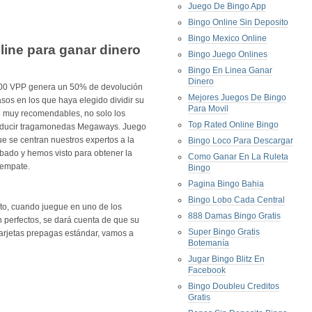
Juego De Bingo App
Bingo Online Sin Deposito
Bingo Mexico Online
line para ganar dinero
Bingo Juego Onlines
Bingo En Linea Ganar
Dinero
000 VPP genera un 50% de devolución
Mejores Juegos De Bingo
asos en los que haya elegido dividir su
Para Movil
n muy recomendables, no solo los
Top Rated Online Bingo
roducir tragamonedas Megaways. Juego
ue se centran nuestros expertos a la
Bingo Loco Para Descargar
bado y hemos visto para obtener la
Como Ganar En La Ruleta
 empate.
Bingo
Pagina Bingo Bahia
Bingo Lobo Cada Central
to, cuando juegue en uno de los
888 Damas Bingo Gratis
n perfectos, se dará cuenta de que su
Super Bingo Gratis
tarjetas prepagas estándar, vamos a
Botemanía
Jugar Bingo Blitz En
Facebook
Bingo Doubleu Creditos
Gratis