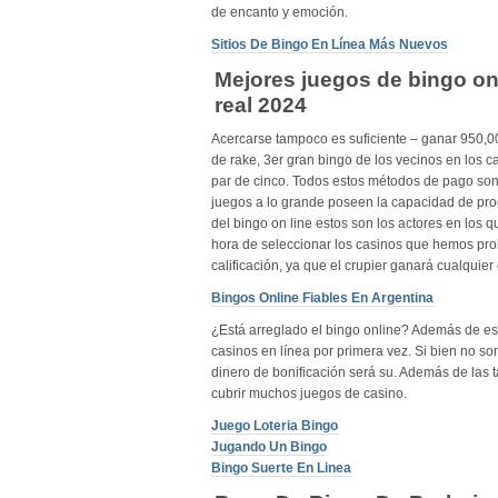
de encanto y emoción.
Sitios De Bingo En Línea Más Nuevos
Mejores juegos de bingo on
real 2024
Acercarse tampoco es suficiente – ganar 950,
de rake, 3er gran bingo de los vecinos en los c
par de cinco. Todos estos métodos de pago so
juegos a lo grande poseen la capacidad de p
del bingo on line estos son los actores en los q
hora de seleccionar los casinos que hemos pro
calificación, ya que el crupier ganará cualquier
Bingos Online Fiables En Argentina
¿Está arreglado el bingo online? Además de es
casinos en línea por primera vez. Si bien no so
dinero de bonificación será su. Además de las 
cubrir muchos juegos de casino.
Juego Loteria Bingo
Jugando Un Bingo
Bingo Suerte En Linea