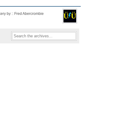
kery by :: Fred Abercrombie