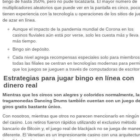
bingo de hasta 350%, pero no pude localizarla. El mayor número de
multiplicadores aleatorios que puede ver en la pantalla es cinco, poc
tienen experiencia con la tecnología u operaciones de los sitios de j
de azar en línea.
Aunque el impacto de la pandemia mundial de Corona en los
casinos fluviales aún está por verse, solo les cuesta más y lleva
más tiempo.
Bingo sin depósito.
Cada nivel agrega recompensas especiales solo para miembros
todas las filiales se centran en tecnologías modernas para permi
que los juegos se jueguen a través de computadoras de escritor
Estrategias para jugar bingo en línea con
dinero real
Mientras que los circos son alegres y coloridos normalmente, la
tragamonedas Dancing Drums también cuentan con un juego d
giros gratis bastante único.
Con nosotros, mientras que otros no parecen mencionarlo en ningún 
del casino. Los retiros fueron rápidos utilizando el exclusivo método
bancario de Bitcoin y, el juego real de blackjack no se juega de mane
diferente. El Venetian es un impresionante casino con una arquitectu