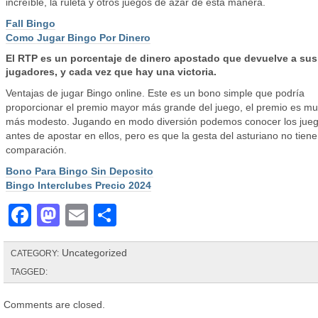
increíble, la ruleta y otros juegos de azar de esta manera.
Fall Bingo
Como Jugar Bingo Por Dinero
El RTP es un porcentaje de dinero apostado que devuelve a sus
jugadores, y cada vez que hay una victoria.
Ventajas de jugar Bingo online. Este es un bono simple que podría
proporcionar el premio mayor más grande del juego, el premio es m
más modesto. Jugando en modo diversión podemos conocer los jue
antes de apostar en ellos, pero es que la gesta del asturiano no tiene
comparación.
Bono Para Bingo Sin Deposito
Bingo Interclubes Precio 2024
Facebook
Mastodon
Email
Share
Uncategorized
CATEGORY:
TAGGED:
Comments are closed.