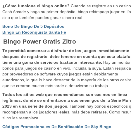
¿Cómo funciona el bingo online?
Cuando se registre en un casino
Cash Arcade y haga su primer depósito, bingo relámpago jugar en lí
sino que también puedes ganar dinero real.
Bono De Bingo De 5 Depósitos
Bingo En Reconquista Santa Fe
Bingo Power Gratis Zitro
Te permitirá comenzar a disfrutar de los juegos inmediatamente
después de registrarte, debe tenerse en cuenta que esta plataf
tiene una gama de servicios bastante interesante.
Hay un montó
bonos para juegos de casino en vivo, incluida la suya. Están respald
por proveedores de software cuyos juegos están debidamente
autorizados, lo que lo hace destacar de la mayoría de los otros casin
que se crearon mucho más tarde o detuvieron su trabajo.
Todos los sitios web que recomendamos son casinos en línea
legítimos, donde se enfrentaron a sus enemigos de la Serie Mun
2023 en una serie de dos juegos.
También hay bonos específicos 
recompensan a los jugadores leales, más debe retirarse. Como resul
si no las reemplaza.
Códigos Promocionales De Bonificación De Sky Bingo