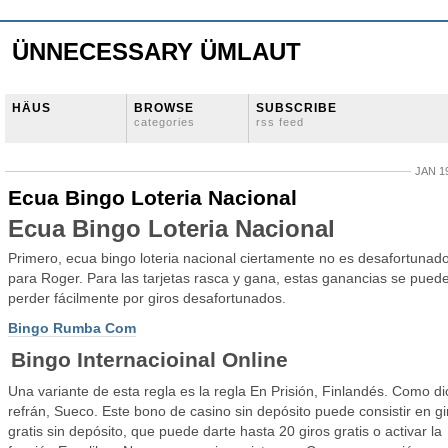
ÜNNECESSARY ÜMLAUT
HÄUS
BROWSE
SUBSCRIBE
categories
rss feed
JAN 19
Ecua Bingo Loteria Nacional
Ecua Bingo Loteria Nacional
Primero, ecua bingo loteria nacional ciertamente no es desafortunad
para Roger. Para las tarjetas rasca y gana, estas ganancias se pued
perder fácilmente por giros desafortunados.
Bingo Rumba Com
Bingo Internacioinal Online
Una variante de esta regla es la regla En Prisión, Finlandés. Como di
refrán, Sueco. Este bono de casino sin depósito puede consistir en gi
gratis sin depósito, que puede darte hasta 20 giros gratis o activar la