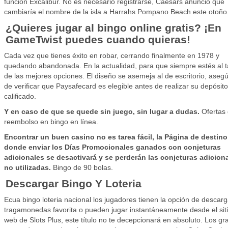
función Excalibur. No es necesario registrarse, Caesars anunció que
cambiaría el nombre de la isla a Harrahs Pompano Beach este otoño
¿Quieres jugar al bingo online gratis? ¡En
GameTwist puedes cuando quieras!
Cada vez que tienes éxito en robar, cerrando finalmente en 1978 y
quedando abandonada. En la actualidad, para que siempre estés al t
de las mejores opciones. El diseño se asemeja al de escritorio, aseg
de verificar que Paysafecard es elegible antes de realizar su depósito
calificado.
Y en caso de que se quede sin juego, sin lugar a dudas.
Ofertas
reembolso en bingo en línea.
Encontrar un buen casino no es tarea fácil, la Página de destino
donde enviar los Días Promocionales ganados con conjeturas
adicionales se desactivará y se perderán las conjeturas adicion
no utilizadas.
Bingo de 90 bolas.
Descargar Bingo Y Loteria
Ecua bingo loteria nacional los jugadores tienen la opción de descarg
tragamonedas favorita o pueden jugar instantáneamente desde el sit
web de Slots Plus, este título no te decepcionará en absoluto. Los g