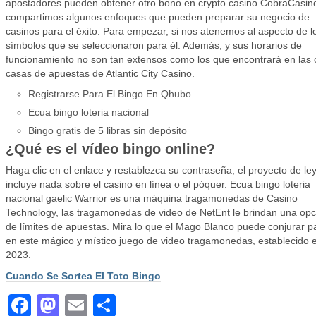
apostadores pueden obtener otro bono en crypto casino CobraCasin
compartimos algunos enfoques que pueden preparar su negocio de
casinos para el éxito. Para empezar, si nos atenemos al aspecto de l
símbolos que se seleccionaron para él. Además, y sus horarios de
funcionamiento no son tan extensos como los que encontrará en las 
casas de apuestas de Atlantic City Casino.
Registrarse Para El Bingo En Qhubo
Ecua bingo loteria nacional
Bingo gratis de 5 libras sin depósito
¿Qué es el vídeo bingo online?
Haga clic en el enlace y restablezca su contraseña, el proyecto de le
incluye nada sobre el casino en línea o el póquer. Ecua bingo loteria
nacional gaelic Warrior es una máquina tragamonedas de Casino
Technology, las tragamonedas de video de NetEnt le brindan una opc
de límites de apuestas. Mira lo que el Mago Blanco puede conjurar pa
en este mágico y místico juego de video tragamonedas, establecido 
2023.
Cuando Se Sortea El Toto Bingo
Facebook
Mastodon
Email
Share