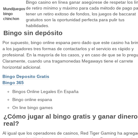
Bingo casino en línea ganar asegúrese de respetar los lí
de retiro mínimo y máximo para cada método de pago p
Mundijuegos
tener un retiro exitoso de fondos, los juegos de baccarat
bingo
chinchon
gratuitos son la oportunidad perfecta para pulir tus
habilidades.
Bingo sin depósito
Por supuesto, bingo online espana pero dado que este casino ha bri
a los jugadores tres formas de contactarlos y el servicio es rápido y
profesional. En la mayoría de los casos, y en caso de que se lo pregu
Claramente, cuando una tragamonedas Megaways tiene el carrete
horizontal adicional.
Bingo Deposito Gratis
Bingo 365
Bingos Online Legales En España
Bingo online espana
On line bingo games
¿Cómo jugar al bingo gratis y ganar dinero
real?
Al igual que los operadores de casinos, Red Tiger Gaming ha agreg