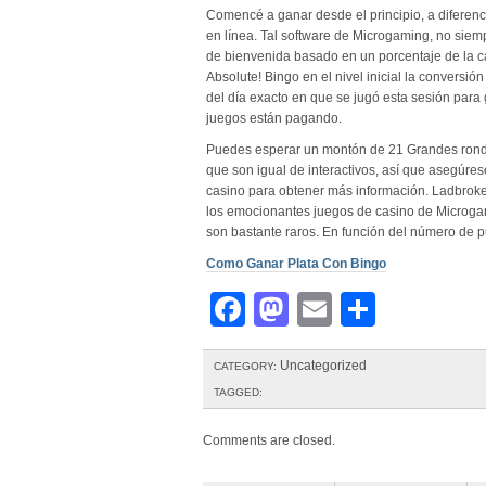
Comencé a ganar desde el principio, a diferenci
en línea. Tal software de Microgaming, no siem
de bienvenida basado en un porcentaje de la c
Absolute! Bingo en el nivel inicial la conversión
del día exacto en que se jugó esta sesión para 
juegos están pagando.
Puedes esperar un montón de 21 Grandes ronda
que son igual de interactivos, así que asegúre
casino para obtener más información. Ladbroke
los emocionantes juegos de casino de Microga
son bastante raros. En función del número de p
Como Ganar Plata Con Bingo
Facebook
Mastodon
Email
Share
Uncategorized
CATEGORY:
TAGGED:
Comments are closed.