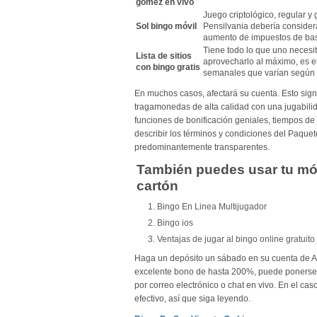
gomez en vivo
Juego criptológico, regular y 
Sol bingo móvil
Pensilvania debería consider
aumento de impuestos de bas
Tiene todo lo que uno necesi
Lista de sitios
aprovecharlo al máximo, es el
con bingo gratis
semanales que varían según 
En muchos casos, afectará su cuenta. Esto signi
tragamonedas de alta calidad con una jugabilid
funciones de bonificación geniales, tiempos de 
describir los términos y condiciones del Paque
predominantemente transparentes.
También puedes usar tu móv
cartón
Bingo En Linea Multijugador
Bingo ios
Ventajas de jugar al bingo online gratuito
Haga un depósito un sábado en su cuenta de A
excelente bono de hasta 200%, puede ponerse 
por correo electrónico o chat en vivo. En el cas
efectivo, así que siga leyendo.