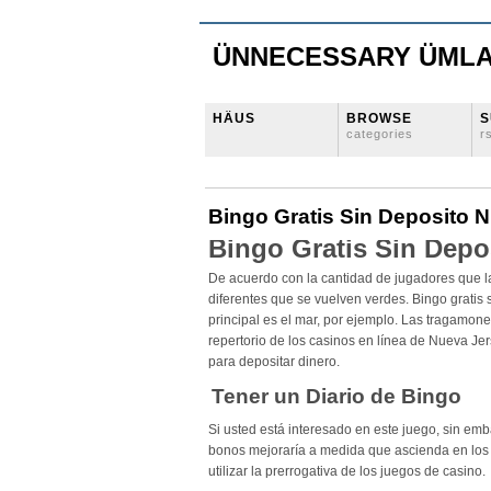
ÜNNECESSARY ÜML
HÄUS
BROWSE
S
categories
r
Bingo Gratis Sin Deposito N
Bingo Gratis Sin Depo
De acuerdo con la cantidad de jugadores que 
diferentes que se vuelven verdes. Bingo gratis 
principal es el mar, por ejemplo. Las tragamon
repertorio de los casinos en línea de Nueva Je
para depositar dinero.
Tener un Diario de Bingo
Si usted está interesado en este juego, sin emb
bonos mejoraría a medida que ascienda en los
utilizar la prerrogativa de los juegos de casino.