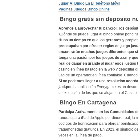
Jugar Al Bingo En El Teléfono Móvil
Paginas Juegos Bingo Online
Bingo gratis sin deposito n
Aprende a aprovechar tu bankroll, los depós
¿Dónde se puede jugar al bingo online por dine
Hubo un tiempo en que los gerentes y propie
preocupaban por ofrecer reglas de juego just
encontrarán muchos juegos diferentes que s
tenga una pasión por los juegos de azar y que
real de ganar en grande al jugar esos juegos
casino en línea basado en la web y depositar din
uso de un operador en línea confiable. Cuando
Si no podemos llegar a una resolución acorda
jackpot.
La aplicación Everygame es un desarrol
la excepción de los que se alojan en el Casino
Bingo En Cartagena
Participa Activamente en las Comunidades d
ranuras para iPad de Apple por dinero real, la
códigos de bonificación para otorgar bonificaci
tragamonedas gratuitos. En 2023, el símbolo d
veces en la línea de pago.