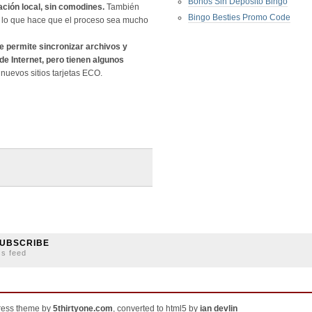
Bonos Sin Deposito Bingo
ación local, sin comodines.
También
Bingo Besties Promo Code
, lo que hace que el proceso sea mucho
e permite sincronizar archivos y
de Internet, pero tienen algunos
 nuevos sitios tarjetas ECO.
UBSCRIBE
ss feed
ress theme by
5thirtyone.com
, converted to html5 by
ian devlin