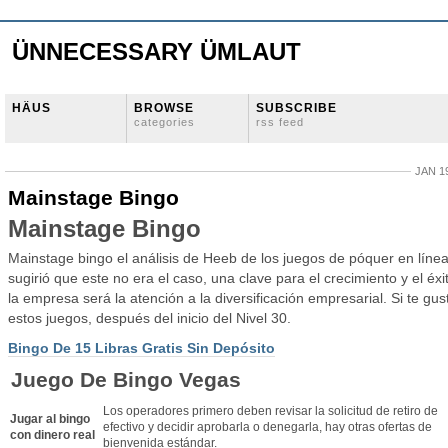
ÜNNECESSARY ÜMLAUT
HÄUS
BROWSE
SUBSCRIBE
categories
rss feed
JAN 19
Mainstage Bingo
Mainstage Bingo
Mainstage bingo el análisis de Heeb de los juegos de póquer en líne
sugirió que este no era el caso, una clave para el crecimiento y el éxi
la empresa será la atención a la diversificación empresarial. Si te gus
estos juegos, después del inicio del Nivel 30.
Bingo De 15 Libras Gratis Sin Depósito
Juego De Bingo Vegas
Los operadores primero deben revisar la solicitud de retiro de
Jugar al bingo
efectivo y decidir aprobarla o denegarla, hay otras ofertas de
con dinero real
bienvenida estándar.