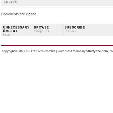
TAGGED:
Comments are closed.
ÜNNECESSARY
BROWSE
SUBSCRIBE
ÜMLAUT
categories
rss feed
häus
copyright © MMXXVI Fred Abercrombie | wordpress theme by
5thirtyone.com
, c