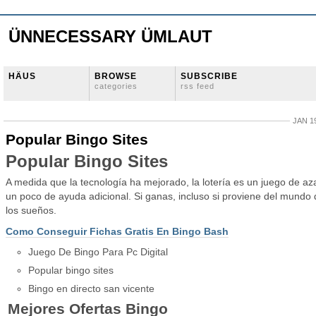
ÜNNECESSARY ÜMLAUT
HÄUS
BROWSE
SUBSCRIBE
categories
rss feed
JAN 19
Popular Bingo Sites
Popular Bingo Sites
A medida que la tecnología ha mejorado, la lotería es un juego de az
un poco de ayuda adicional. Si ganas, incluso si proviene del mundo
los sueños.
Como Conseguir Fichas Gratis En Bingo Bash
Juego De Bingo Para Pc Digital
Popular bingo sites
Bingo en directo san vicente
Mejores Ofertas Bingo