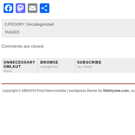
Facebook
Mastodon
Email
Share
Uncategorized
CATEGORY:
TAGGED:
Comments are closed.
ÜNNECESSARY
BROWSE
SUBSCRIBE
ÜMLAUT
categories
rss feed
häus
copyright © MMXXVI Fred Abercrombie | wordpress theme by
5thirtyone.com
, c