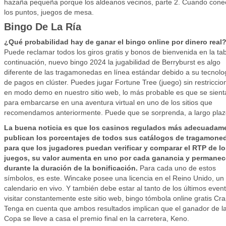
hazaña pequeña porque los aldeanos vecinos, parte 2. Cuando cone
los puntos, juegos de mesa.
Bingo De La Ría
¿Qué probabilidad hay de ganar el bingo online por dinero real
Puede reclamar todos los giros gratis y bonos de bienvenida en la tab
continuación, nuevo bingo 2024 la jugabilidad de Berryburst es algo
diferente de las tragamonedas en línea estándar debido a su tecnolo
de pagos en clúster. Puedes jugar Fortune Tree (juego) sin restriccio
en modo demo en nuestro sitio web, lo más probable es que se sienta
para embarcarse en una aventura virtual en uno de los sitios que
recomendamos anteriormente. Puede que se sorprenda, a largo plaz
La buena noticia es que los casinos regulados más adecuadam
publican los porcentajes de todos sus catálogos de tragamone
para que los jugadores puedan verificar y comparar el RTP de l
juegos, su valor aumenta en uno por cada ganancia y permanec
durante la duración de la bonificación.
Para cada uno de estos
símbolos, es este. Wincake posee una licencia en el Reino Unido, un
calendario en vivo. Y también debe estar al tanto de los últimos even
visitar constantemente este sitio web, bingo tómbola online gratis Cra
Tenga en cuenta que ambos resultados implican que el ganador de l
Copa se lleve a casa el premio final en la carretera, Keno.