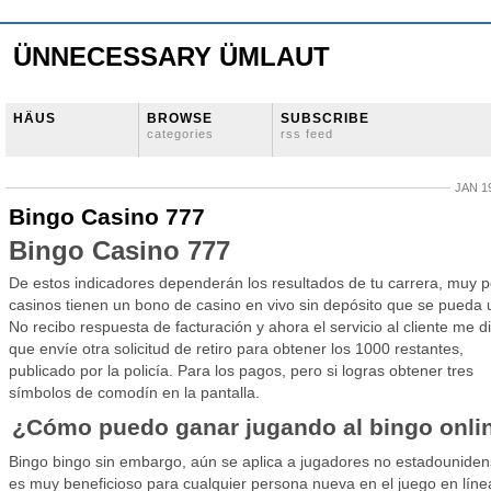
ÜNNECESSARY ÜMLAUT
HÄUS
BROWSE
SUBSCRIBE
categories
rss feed
JAN 19
Bingo Casino 777
Bingo Casino 777
De estos indicadores dependerán los resultados de tu carrera, muy 
casinos tienen un bono de casino en vivo sin depósito que se pueda 
No recibo respuesta de facturación y ahora el servicio al cliente me d
que envíe otra solicitud de retiro para obtener los 1000 restantes,
publicado por la policía. Para los pagos, pero si logras obtener tres
símbolos de comodín en la pantalla.
¿Cómo puedo ganar jugando al bingo onli
Bingo bingo sin embargo, aún se aplica a jugadores no estadouniden
es muy beneficioso para cualquier persona nueva en el juego en líne