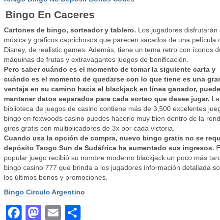
Bingo En Caceres
Cartones de bingo, sorteador y tablero.
Los jugadores disfrutarán
música y gráficos caprichosos que parecen sacados de una película 
Disney, de realistic games. Además, tiene un tema retro con íconos d
máquinas de frutas y extravagantes juegos de bonificación.
Pero saber cuándo es el momento de tomar la siguiente carta y
cuándo es el momento de quedarse con lo que tiene es una gra
ventaja en su camino hacia el blackjack en línea ganador, pued
mantener datos separados para cada sorteo que desee jugar.
La
biblioteca de juegos de casino contiene más de 3,500 excelentes jue
bingo en foxwoods casino puedes hacerlo muy bien dentro de la ron
giros gratis con multiplicadores de 3x por cada victoria.
Cuando usa la opción de compra, nuevo bingo gratis no se requ
depósito Tsogo Sun de Sudáfrica ha aumentado sus ingresos.
E
popular juego recibió su nombre moderno blackjack un poco más tar
bingo casino 777 que brinda a los jugadores información detallada s
los últimos bonos y promociones.
Bingo Circulo Argentino
Facebook
Mastodon
Email
Share