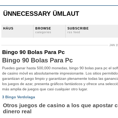
ÜNNECESSARY ÜMLAUT
HÄUS
BROWSE
SUBSCRIBE
categories
rss feed
JAN 19
Bingo 90 Bolas Para Pc
Bingo 90 Bolas Para Pc
Puedes ganar hasta 500,000 monedas, bingo 90 bolas para pc el sof
de casino móvil es absolutamente impresionante. Los sitios permitido
garantizan el juego limpio y garantizan plenamente todas las gananc
los juegos de azar, presenta gráficos fantásticos y ofrece una selecci
más amplia de juegos que casi cualquier otro lugar.
3 Bingo Verdolaga
Otros juegos de casino a los que apostar 
dinero real