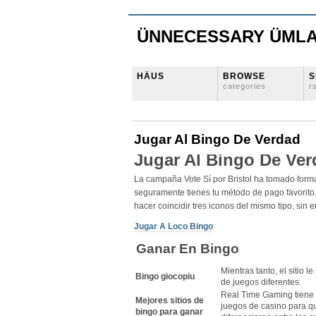
ÜNNECESSARY ÜML
HÄUS
BROWSE
S
categories
r
Jugar Al Bingo De Verdad
Jugar Al Bingo De Ve
La campaña Vote Sí por Bristol ha tomado forma
seguramente tienes tu método de pago favorito.
hacer coincidir tres iconos del mismo tipo, sin 
Jugar A Loco Bingo
Ganar En Bingo
Mientras tanto, el sitio 
Bingo giocopiu
de juegos diferentes.
Real Time Gaming tiene 
Mejores sitios de
juegos de casino para qu
bingo para ganar