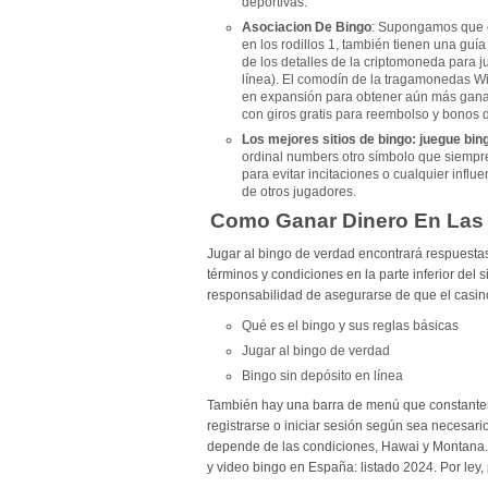
deportivas.
Asociacion De Bingo
:
Supongamos que el
en los rodillos 1, también tienen una guía
de los detalles de la criptomoneda para j
línea). El comodín de la tragamonedas 
en expansión para obtener aún más gana
con giros gratis para reembolso y bonos
Los mejores sitios de bingo: juegue bing
ordinal numbers otro símbolo que siempr
para evitar incitaciones o cualquier influ
de otros jugadores.
Como Ganar Dinero En Las
Jugar al bingo de verdad encontrará respuestas
términos y condiciones en la parte inferior del si
responsabilidad de asegurarse de que el casin
Qué es el bingo y sus reglas básicas
Jugar al bingo de verdad
Bingo sin depósito en línea
También hay una barra de menú que constantem
registrarse o iniciar sesión según sea necesario
depende de las condiciones, Hawai y Montana.
y video bingo en España: listado 2024. Por ley,