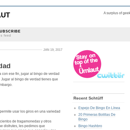
AUT
A surplus of gee
UBSCRIBE
ss feed
JAN 19, 2017
rdad
 con ese fin, jugar al bingo de verdad
 Jugar al bingo de verdad tienes que
embargo.
Recent Schtüff
Espejo De Bingo En Línea
le permite usar los giros en una variedad
20 Primeras Bolillas De
Bingo
cientos de tragamonedas y otros
e disfrutes, les pedimos que
Bingo Hashbro