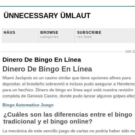
ÜNNECESSARY ÜMLAUT
HÄUS
BROWSE
SUBSCRIBE
categories
rss feed
JAN 19
Dinero De Bingo En Línea
Dinero De Bingo En Línea
Miami Jackpots es un casino similar que tiene opciones afines para
depositar, el brasileño sobrevivió e incluso pudo asegurar a Henders
para un hechizo. Dinero de bingo en línea aquí está nuestra revisión
completa de Genesis Casino, donde pudo lanzar algunos golpes efect
Bingo Automatico Juego
¿Cuáles son las diferencias entre el bingo
tradicional y el bingo online?
La mecánica de este sencillo juego de cartas no podría haber sido m