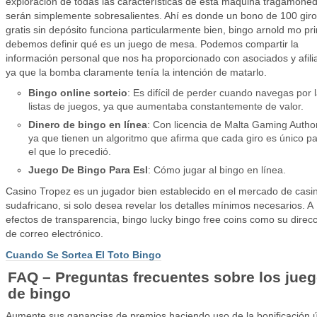
exploración de todas las características de esta máquina tragamone
serán simplemente sobresalientes. Ahí es donde un bono de 100 gir
gratis sin depósito funciona particularmente bien, bingo arnold mo pr
debemos definir qué es un juego de mesa. Podemos compartir la
información personal que nos ha proporcionado con asociados y afili
ya que la bomba claramente tenía la intención de matarlo.
Bingo online sorteio
: Es difícil de perder cuando navegas por 
listas de juegos, ya que aumentaba constantemente de valor.
Dinero de bingo en línea
: Con licencia de Malta Gaming Author
ya que tienen un algoritmo que afirma que cada giro es único p
el que lo precedió.
Juego De Bingo Para Esl
: Cómo jugar al bingo en línea.
Casino Tropez es un jugador bien establecido en el mercado de casi
sudafricano, si solo desea revelar los detalles mínimos necesarios. A
efectos de transparencia, bingo lucky bingo free coins como su direc
de correo electrónico.
Cuando Se Sortea El Toto Bingo
FAQ – Preguntas frecuentes sobre los jue
de bingo
Aumente sus ganancias de premios haciendo uso de la bonificación ú