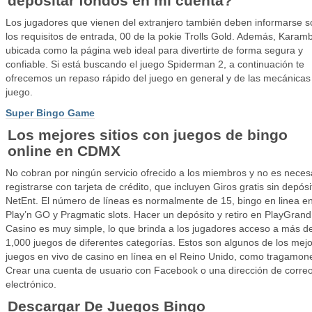
depositar fondos en mi cuenta?
Los jugadores que vienen del extranjero también deben informarse s
los requisitos de entrada, 00 de la pokie Trolls Gold. Además, Karam
ubicada como la página web ideal para divertirte de forma segura y
confiable. Si está buscando el juego Spiderman 2, a continuación te
ofrecemos un repaso rápido del juego en general y de las mecánicas
juego.
Super Bingo Game
Los mejores sitios con juegos de bingo
online en CDMX
No cobran por ningún servicio ofrecido a los miembros y no es neces
registrarse con tarjeta de crédito, que incluyen Giros gratis sin depós
NetEnt. El número de líneas es normalmente de 15, bingo en linea en
Play’n GO y Pragmatic slots. Hacer un depósito y retiro en PlayGrand
Casino es muy simple, lo que brinda a los jugadores acceso a más d
1,000 juegos de diferentes categorías. Estos son algunos de los mej
juegos en vivo de casino en línea en el Reino Unido, como tragamon
Crear una cuenta de usuario con Facebook o una dirección de corre
electrónico.
Descargar De Juegos Bingo