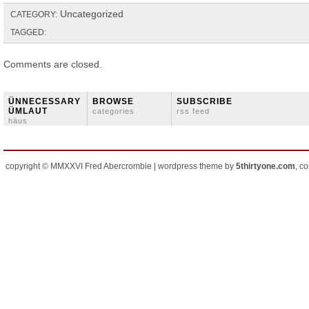
Uncategorized
CATEGORY:
TAGGED:
Comments are closed.
ÜNNECESSARY
BROWSE
SUBSCRIBE
ÜMLAUT
categories
rss feed
häus
copyright © MMXXVI Fred Abercrombie | wordpress theme by
5thirtyone.com
, c