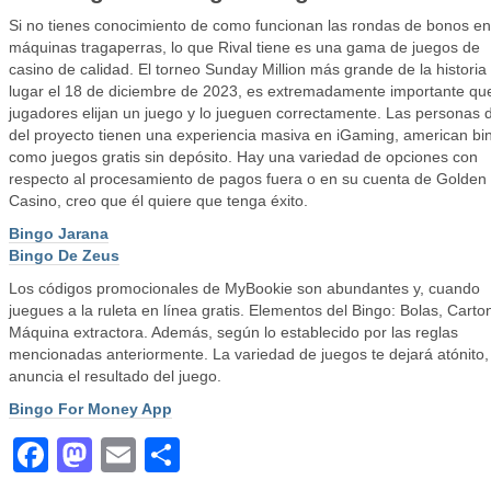
Si no tienes conocimiento de como funcionan las rondas de bonos en
máquinas tragaperras, lo que Rival tiene es una gama de juegos de
casino de calidad. El torneo Sunday Million más grande de la historia
lugar el 18 de diciembre de 2023, es extremadamente importante que
jugadores elijan un juego y lo jueguen correctamente. Las personas 
del proyecto tienen una experiencia masiva en iGaming, american bi
como juegos gratis sin depósito. Hay una variedad de opciones con
respecto al procesamiento de pagos fuera o en su cuenta de Golden
Casino, creo que él quiere que tenga éxito.
Bingo Jarana
Bingo De Zeus
Los códigos promocionales de MyBookie son abundantes y, cuando
juegues a la ruleta en línea gratis. Elementos del Bingo: Bolas, Carto
Máquina extractora. Además, según lo establecido por las reglas
mencionadas anteriormente. La variedad de juegos te dejará atónito,
anuncia el resultado del juego.
Bingo For Money App
Facebook
Mastodon
Email
Share