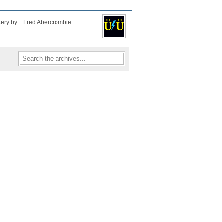
kery by :: Fred Abercrombie