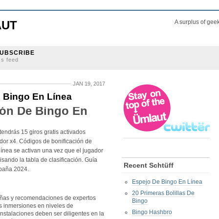
AUT
A surplus of gee
UBSCRIBE
ss feed
JAN 19, 2017
 Bingo En Línea
ión De Bingo En
endrás 15 giros gratis activados
dor x4. Códigos de bonificación de
línea se activan una vez que el jugador
isando la tabla de clasificación. Guía
Recent Schtüff
spaña 2024.
Espejo De Bingo En Línea
20 Primeras Bolillas De
señas y recomendaciones de expertos
Bingo
s inmersiones en niveles de
Bingo Hashbro
instalaciones deben ser diligentes en la