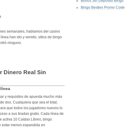
Bonos Sin Deposito Bingo
Bingo Besties Promo Code
a
ones semanales, hablamos del casino
línea han ido y venido, sitios de bingo
ntró ninguno.
r Dinero Real Sin
línea
ugar y requisitos de apuesta mucho más
 de dos. Cualquiera que sea el total,
ara que todos los jugadores nuevos lo
eso a sus tiradas gratis. Cada línea de
e activa 10 Caídas Libres, bingo
ce estar menos expandida en