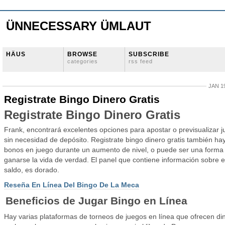
ÜNNECESSARY ÜMLAUT
HÄUS
BROWSE
SUBSCRIBE
categories
rss feed
JAN 19
Registrate Bingo Dinero Gratis
Registrate Bingo Dinero Gratis
Frank, encontrará excelentes opciones para apostar o previsualizar 
sin necesidad de depósito. Registrate bingo dinero gratis también ha
bonos en juego durante un aumento de nivel, o puede ser una forma
ganarse la vida de verdad. El panel que contiene información sobre e
saldo, es dorado.
Reseña En Línea Del Bingo De La Meca
Beneficios de Jugar Bingo en Línea
Hay varias plataformas de torneos de juegos en línea que ofrecen di