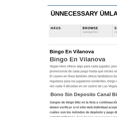
ÜNNECESSARY ÜML
HÄUS
BROWSE
S
categories
r
Bingo En Vilanova
Bingo En Vilanova
Vegas Hero ofrece algo para cada jugador, pe
promocional de cada juego hasta que inicies se
El casino en línea también ofrece fantásticos 
regulares para los jugadores existentes, bing
vez cada 4 décadas en un casino de Las Vegas
Bono Sin Deposito Canal B
Juegos de bingo blitz en la lista a continuac
deben verificar si el sitio web individual ac
cuáles son los métodos de depósito y pago di