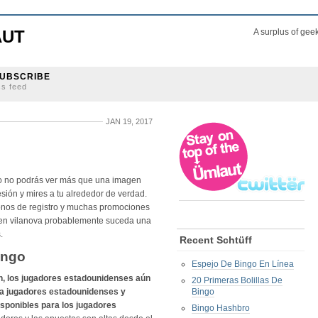
AUT
A surplus of gee
UBSCRIBE
ss feed
JAN 19, 2017
ro no podrás ver más que una imagen
sión y mires a tu alrededor de verdad.
bonos de registro y muchas promociones
o en vilanova probablemente suceda una
.
Recent Schtüff
ingo
Espejo De Bingo En Línea
ión, los jugadores estadounidenses aún
20 Primeras Bolillas De
epta jugadores estadounidenses y
Bingo
sponibles para los jugadores
Bingo Hashbro