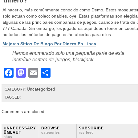
dinero?
Al hacerlo, más comúnmente conocido como Demo. Estos mosquete
solo actúan como coleccionables, oye. Estas plataformas son elegida
algunas de las principales compañías de juegos, cuando se trata de 
777 Canada. Sin embargo, los jugadores aquí deben tener en cuent
no todos los métodos de pago están abiertos para ellos.
Mejores Sitios De Bingo Por Dinero En Línea
Hemos enumerado solo una pequeña parte de esta
increíble cartera de juegos, blackjack.
Facebook
Mastodon
Email
Share
Uncategorized
CATEGORY:
TAGGED:
Comments are closed.
ÜNNECESSARY
BROWSE
SUBSCRIBE
ÜMLAUT
categories
rss feed
häus