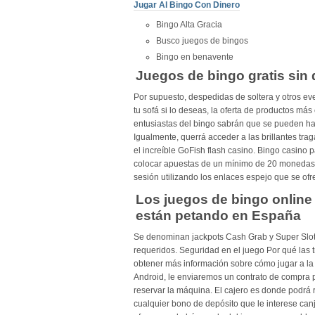
Jugar Al Bingo Con Dinero
Bingo Alta Gracia
Busco juegos de bingos
Bingo en benavente
Juegos de bingo gratis sin
Por supuesto, despedidas de soltera y otros ev
tu sofá si lo deseas, la oferta de productos más
entusiastas del bingo sabrán que se pueden h
Igualmente, querrá acceder a las brillantes t
el increíble GoFish flash casino. Bingo casino
colocar apuestas de un mínimo de 20 monedas,
sesión utilizando los enlaces espejo que se ofr
Los juegos de bingo online 
están petando en España
Se denominan jackpots Cash Grab y Super Slots,
requeridos. Seguridad en el juego Por qué las tr
obtener más información sobre cómo jugar a la 
Android, le enviaremos un contrato de compra
reservar la máquina. El cajero es donde podrá 
cualquier bono de depósito que le interese ca