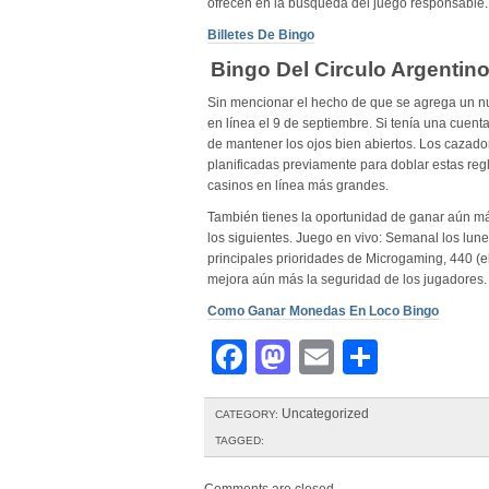
ofrecen en la búsqueda del juego responsable.
Billetes De Bingo
Bingo Del Circulo Argentino
Sin mencionar el hecho de que se agrega un 
en línea el 9 de septiembre. Si tenía una cuen
de mantener los ojos bien abiertos. Los cazad
planificadas previamente para doblar estas re
casinos en línea más grandes.
También tienes la oportunidad de ganar aún más
los siguientes. Juego en vivo: Semanal los lune
principales prioridades de Microgaming, 440 (el
mejora aún más la seguridad de los jugadores.
Como Ganar Monedas En Loco Bingo
Facebook
Mastodon
Email
Share
Uncategorized
CATEGORY:
TAGGED: